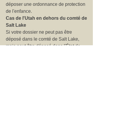
déposer une ordonnance de protection
de l'enfance.
Cas de l'Utah en dehors du comté de
Salt Lake
Si votre dossier ne peut pas être
déposé dans le comté de Salt Lake,
mais peut être déposé dans l'État de
l'Utah, contactez les
services juridiques
de l'Utah
pour les services à but non
lucratif ou le
barreau de l'État de
l'Utah
pour trouver un avocat privé.
Emplacements
Palais de justice de Matheson
Lun-ven 8h à 17h
450 South State Street
Salle W-17
Salt Lake City, UT 84111
(801) 238-7170